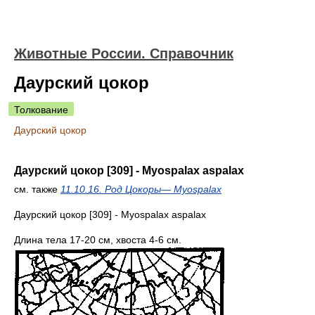
Животные России. Справочник
Даурский цокор
Толкование
Даурский цокор
Даурский цокор [309]
-
Myospalax aspalax
см. также
11.10.16. Род Цокоры— Myospalax
Даурский цокор [309]
-
Myospalax aspalax
Длина тела 17-20 см, хвоста 4-6 см.