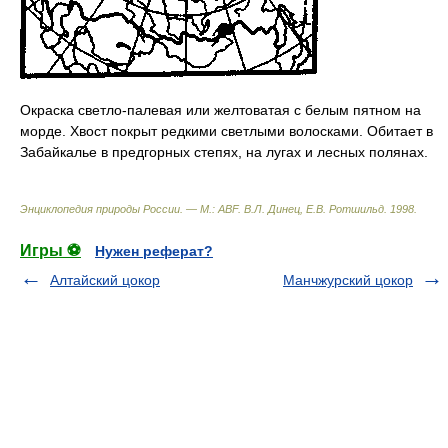
Окраска светло-палевая или желтоватая с белым пятном на
морде. Хвост покрыт редкими светлыми волосками. Обитает в
Забайкалье в предгорных степях, на лугах и лесных полянах.
Энциклопедия природы России. — М.: ABF
.
В.Л. Динец, Е.В. Ротшильд
.
1998
.
Игры ⚽
Нужен реферат?
Алтайский цокор
Манчжурский цокор