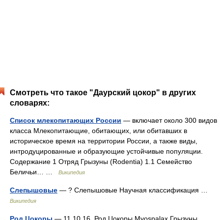
Смотреть что такое "Даурский цокор" в других
словарях:
Список млекопитающих России
— включает около 300 видов
класса Млекопитающие, обитающих, или обитавших в
историческое время на территории России, а также виды,
интродуцированные и образующие устойчивые популяции.
Содержание 1 Отряд Грызуны (Rodentia) 1.1 Семейство
Беличьи… …
Википедия
Слепышовые
— ? Слепышовые Научная классификация …
Википедия
Род Цокоры
— 11.10.16. Род Цокоры Myospalax Грызуны,